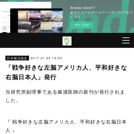
Ameba Owndで
あなただけのホームページやブログをつ
くろう
今すぐ試す
2017.01.24 15:00
日本脳活協会
「戦争好きな左脳アメリカ人、平和好きな
右脳日本人」発行
当研究所副理事である篠浦医師の新刊が発行されま
した。
『 戦争好きな左脳アメリカ人、平和好きな右脳日本
人 』