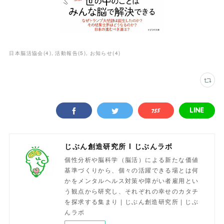
日本脳活協会
(
4
)
活動報告
(
5
)
お知らせ
(
4
)
じぶん創造研究所 l じぶんラボ
個性分析や脳科学（脳活）による新たな価値
基準づくりから、個々の活躍できる場とは何
かをメンタルヘルス対策や障がい者雇用とい
う観点から研究し、それぞれの幸せのカタチ
を探求する集まり | じぶん創造研究所 | じぶ
んラボ